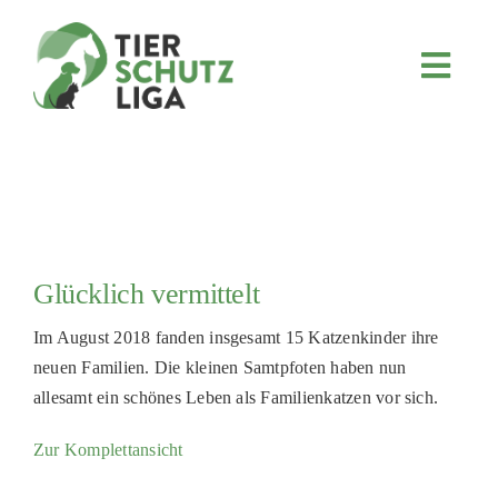
Skip
to
content
Toggl
Navig
JETZT SPENDEN
ÜBER UNS
PROJEKTE
MITMACHEN
Glücklich vermittelt
FÖRDERN & VERERBEN
Im August 2018 fanden insgesamt 15 Katzenkinder ihre
KOOPERATIONEN
neuen Familien. Die kleinen Samtpfoten haben nun
4KIDS
allesamt ein schönes Leben als Familienkatzen vor sich.
TIERHEIMTIERE
Zur Komplettansicht
TIERHEIME