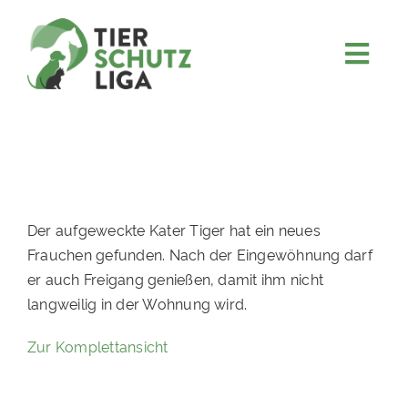
Skip
to
content
Togg
JETZT SPENDEN
Navi
ÜBER UNS
PROJEKTE
MITMACHEN
Der aufgeweckte Kater Tiger hat ein neues
FÖRDERN & VERERBEN
Frauchen gefunden. Nach der Eingewöhnung darf
er auch Freigang genießen, damit ihm nicht
KOOPERATIONEN
langweilig in der Wohnung wird.
4KIDS
Zur Komplettansicht
TIERHEIMTIERE
TIERHEIME