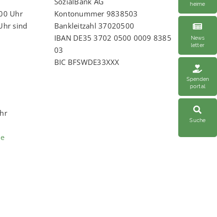
SozialBank AG
heime
:00 Uhr
Kontonummer 9838503
Uhr sind
Bankleitzahl 37020500
IBAN DE35 3702 0500 0009 8385
News
letter
03
BIC BFSWDE33XXX
Spenden
portal
Uhr
Suche
de