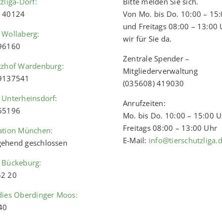
zliga-Dorf:
Bitte melden Sie sich.
) 40124
Von Mo. bis Do. 10:00 – 15
und Freitags 08:00 – 13:00 
 Wollaberg:
wir für Sie da.
 96160
Zentrale Spender –
tzhof Wardenburg:
Mitgliederverwaltung
 9137541
(035608) 419030
 Unterheinsdorf:
Anrufzeiten:
 65196
Mo. bis Do. 10:00 – 15:00 
Freitags 08:00 – 13:00 Uhr
ation München:
E-Mail:
info@tierschutzliga.
ehend geschlossen
 Bückeburg:
52 20
dies Oberdinger Moos:
40