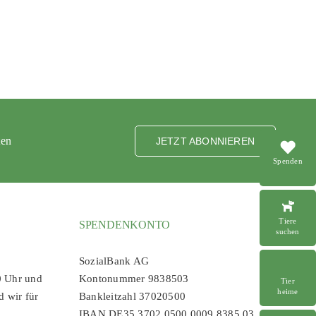
ten
JETZT ABONNIEREN
Spenden
Tiere
SPENDENKONTO
suchen
SozialBank AG
0 Uhr und
Kontonummer 9838503
Tier
heime
d wir für
Bankleitzahl 37020500
IBAN DE35 3702 0500 0009 8385 03