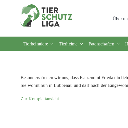
Skip
to
Über un
content
Tierheimtiere
Tierheime
Patenschaften
H
Besonders freuen wir uns, dass Katzenomi Frieda ein lie
Sie wohnt nun in Lübbenau und darf nach der Eingewöh
Zur Komplettansicht