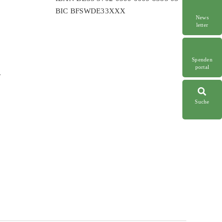
BIC BFSWDE33XXX
News
letter
Spenden
portal
r
Suche