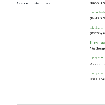
(08581) 
Cookie-Einstellungen
Tierschut
(04407) 
Tierheim 
(03765) 
Katzenst
Vorüberg
Tierheim
05 722/5
Tierparad
0811 174