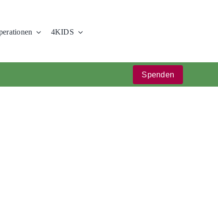
erationen
4KIDS
Spenden