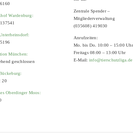
96160
Zentrale Spender –
zhof Wardenburg:
Mitgliederverwaltung
9137541
(035608) 419030
Unterheinsdorf:
Anrufzeiten:
65196
Mo. bis Do. 10:00 – 15:00 Uh
Freitags 08:00 – 13:00 Uhr
ation München:
E-Mail:
info@tierschutzliga.de
ehend geschlossen
 Bückeburg:
2 20
ies Oberdinger Moos:
0