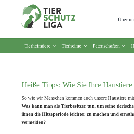
Skip
to
Über un
content
Tierheimtiere
Tierheime
Patenschaften
H
Heiße Tipps: Wie Sie Ihre Haustiere
So wie wir Menschen kommen auch unsere Haustiere mit ü
Was kann man als Tierbesitzer tun, um seine tierisch
ihnen die Hitzeperiode leichter zu machen
und ernsth
vermeiden?