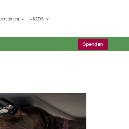
erationen
4KIDS
Spenden