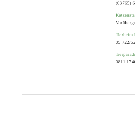
(03765) 
Katzenst
Vorüberg
Tierheim
05 722/5
Tierparad
0811 174