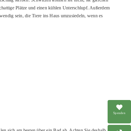
 schattige Plätze und einen kühlen Unterschlupf. Außerdem
wendig sein, die Tiere ins Haus umzusiedeln, wenn es
Spenden
hlen sich am besten über ein Bad ab. Achten Sie deshalb