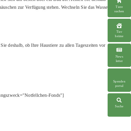
dehäuschen zur Verfügung stehen. Wechseln Sie das Wasser
Tiere
suchen
Tier
heime
Sie deshalb, ob Ihre Haustiere zu allen Tageszeiten vor
News
letter
Spenden
portal
ungszweck="Notfellchen-Fonds"]
Suche