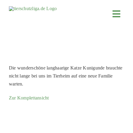
Skip
to
Toggl
content
Navig
JETZT SPENDEN
ÜBER UNS
PROJEKTE
MITMACHEN
Die wunderschöne langhaarige Katze Kunigunde brauchte
nicht lange bei uns im Tierheim auf eine neue Familie
FÖRDERN & VERERBEN
warten.
KOOPERATIONEN
Zur Komplettansicht
4KIDS
TIERHEIMTIERE
TIERHEIME