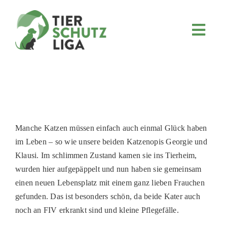
Skip
to
content
Toggl
Navig
JETZT SPENDEN
ÜBER UNS
PROJEKTE
MITMACHEN
Manche Katzen müssen einfach auch einmal Glück haben
FÖRDERN & VERERBEN
im Leben – so wie unsere beiden Katzenopis Georgie und
Klausi. Im schlimmen Zustand kamen sie ins Tierheim,
KOOPERATIONEN
wurden hier aufgepäppelt und nun haben sie gemeinsam
4KIDS
einen neuen Lebensplatz mit einem ganz lieben Frauchen
gefunden. Das ist besonders schön, da beide Kater auch
TIERHEIMTIERE
noch an FIV erkrankt sind und kleine Pflegefälle.
TIERHEIME