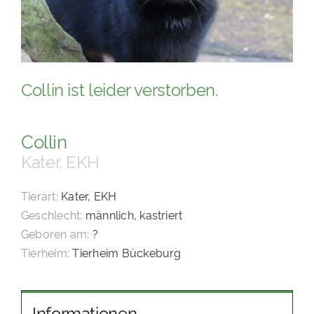
PATENSCHAFTEN
HELFER WERDEN
RATGEBER
Collin ist leider verstorben.
Collin
Kater, EKH
Tierart:
Kater, EKH
Geschlecht:
männlich, kastriert
Geboren am:
?
Tierheim:
Tierheim Bückeburg
Informationen