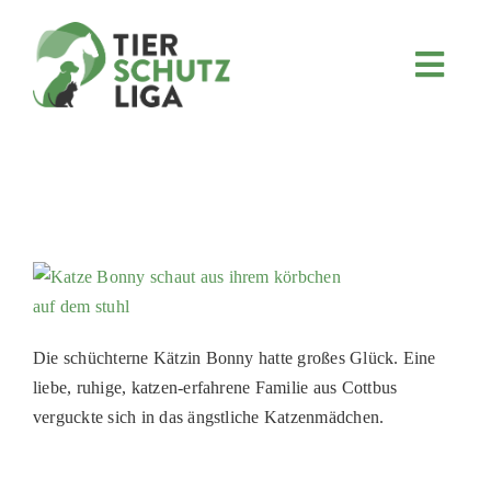
Skip
to
content
Toggl
Navig
JETZT SPENDEN
ÜBER UNS
PROJEKTE
MITMACHEN
FÖRDERN & VERERBEN
KOOPERATIONEN
Die schüchterne Kätzin Bonny hatte großes Glück. Eine
4KIDS
liebe, ruhige, katzen-erfahrene Familie aus Cottbus
verguckte sich in das ängstliche Katzenmädchen.
TIERHEIMTIERE
TIERHEIME