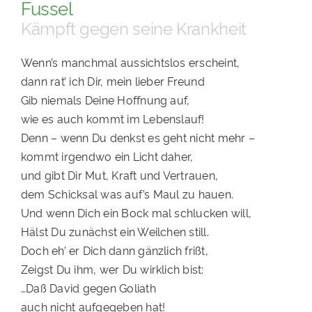
Fussel
PATENSCHAFTEN
Kämpft gegen seine Krankheit
HELFER WERDEN
Wenn’s manchmal aussichtslos erscheint,
RATGEBER
dann rat’ ich Dir, mein lieber Freund
Gib niemals Deine Hoffnung auf,
wie es auch kommt im Lebenslauf!
Denn – wenn Du denkst es geht nicht mehr –
kommt irgendwo ein Licht daher,
und gibt Dir Mut, Kraft und Vertrauen,
dem Schicksal was auf’s Maul zu hauen.
Und wenn Dich ein Bock mal schlucken will,
Hälst Du zunächst ein Weilchen still.
Doch eh’ er Dich dann gänzlich frißt,
Zeigst Du ihm, wer Du wirklich bist:
…Daß David gegen Goliath
auch nicht aufgegeben hat!