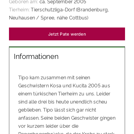
Geboren am:
ca. September 2005
PATENSCHAFTEN
Tierheim:
Tierschutzliga-Dorf (Brandenburg,
Neuhausen / Spree, nähe Cottbus)
HELFER WERDEN
RATGEBER
Jetzt Pate werden
Informationen
Tipo kam zusammen mit seinen
Geschwistern Kosa und Kucita 2005 aus
einem türkischen Tierheim zu uns. Leider
sind alle drei bis heute unendlich scheu
geblieben. Tipo lässt sich gar nicht
anfassen. Seine beiden Geschwister gingen
vor kurzem leider über die
Regenbogenbrücke, da der Krebs zu stark