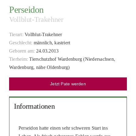
Perseidon
PATENSCHAFTEN
Vollblut-Trakehner
HELFER WERDEN
RATGEBER
Tierart:
Vollblut-Trakehner
Geschlecht:
männlich, kastriert
Geboren am:
24.03.2013
Tierheim:
Tierschutzhof Wardenburg (Niedersachsen,
Wardenburg, nähe Oldenburg)
Jetzt Pate werden
Informationen
Perseidon hatte einen sehr schweren Start ins