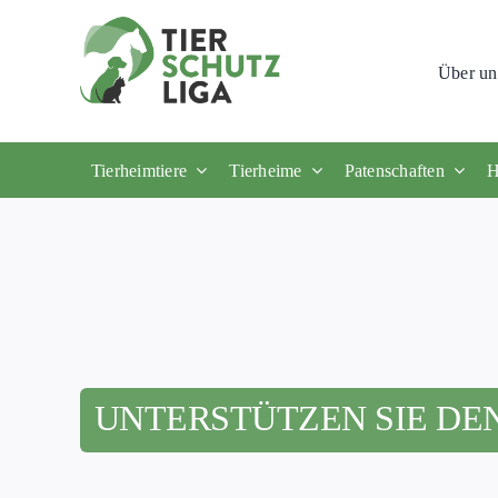
Skip
to
Über un
content
Tierheimtiere
Tierheime
Patenschaften
H
UNTERSTÜTZEN SIE DE