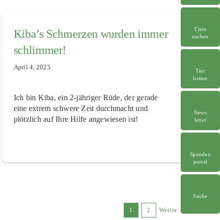
Tiere
Kiba’s Schmerzen wurden immer
suchen
schlimmer!
April 4, 2025
Tier
heime
Ich bin Kiba, ein 2-jähriger Rüde, der gerade
eine extrem schwere Zeit durchmacht und
News
plötzlich auf Ihre Hilfe angewiesen ist!
letter
Spenden
portal
Suche
1
2
Weiter