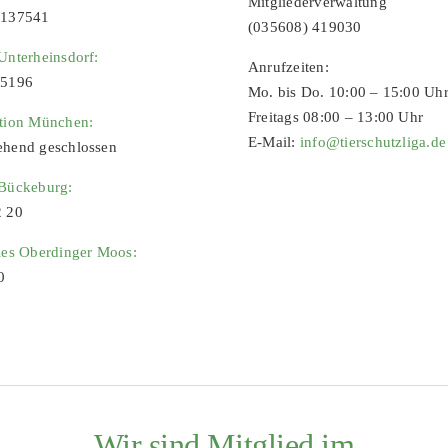
Mitgliederverwaltung
9137541
(035608) 419030
Unterheinsdorf:
Anrufzeiten:
65196
Mo. bis Do. 10:00 – 15:00 Uh
Freitags 08:00 – 13:00 Uhr
ation München:
E-Mail:
info@tierschutzliga.de
ehend geschlossen
 Bückeburg:
2 20
ies Oberdinger Moos:
0
Wir sind Mitglied im