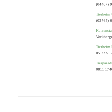
(04407) 
Tierheim 
(03765) 
Katzenst
Vorüberg
Tierheim
05 722/5
Tierparad
0811 174