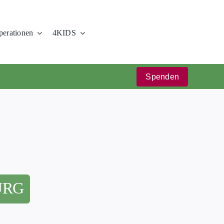
erationen
4KIDS
Spenden
URG