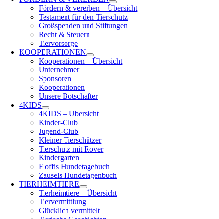
Fördern & vererben – Übersicht
Testament für den Tierschutz
Großspenden und Stiftungen
Recht & Steuern
Tiervorsorge
KOOPERATIONEN
Kooperationen – Übersicht
Unternehmer
Sponsoren
Kooperationen
Unsere Botschafter
4KIDS
4KIDS – Übersicht
Kinder-Club
Jugend-Club
Kleiner Tierschützer
Tierschutz mit Rover
Kindergarten
Floffis Hundetagebuch
Zausels Hundetagenbuch
TIERHEIMTIERE
Tierheimtiere – Übersicht
Tiervermittlung
Glücklich vermittelt