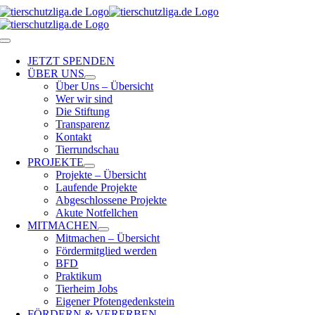
Skip
to
content
Toggle
Navigation
JETZT SPENDEN
ÜBER UNS
Über Uns – Übersicht
Wer wir sind
Die Stiftung
Transparenz
Kontakt
Tierrundschau
PROJEKTE
Projekte – Übersicht
Laufende Projekte
Abgeschlossene Projekte
Akute Notfellchen
MITMACHEN
Mitmachen – Übersicht
Fördermitglied werden
BFD
Praktikum
Tierheim Jobs
Eigener Pfotengedenkstein
FÖRDERN & VERERBEN