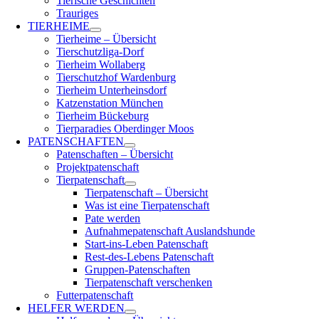
Tierische Geschichten
Trauriges
TIERHEIME
Tierheime – Übersicht
Tierschutzliga-Dorf
Tierheim Wollaberg
Tierschutzhof Wardenburg
Tierheim Unterheinsdorf
Katzenstation München
Tierheim Bückeburg
Tierparadies Oberdinger Moos
PATENSCHAFTEN
Patenschaften – Übersicht
Projektpatenschaft
Tierpatenschaft
Tierpatenschaft – Übersicht
Was ist eine Tierpatenschaft
Pate werden
Aufnahmepatenschaft Auslandshunde
Start-ins-Leben Patenschaft
Rest-des-Lebens Patenschaft
Gruppen-Patenschaften
Tierpatenschaft verschenken
Futterpatenschaft
HELFER WERDEN