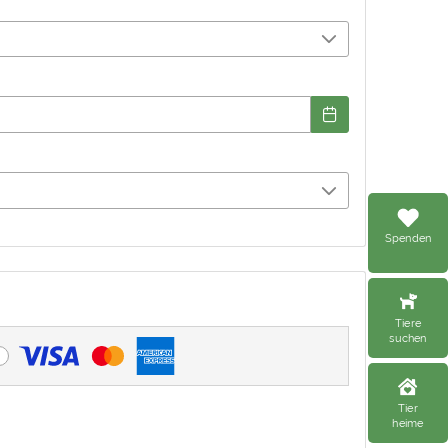
Spenden
Tiere
suchen
Tier
heime