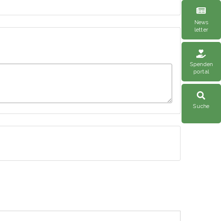
News
letter
Spenden
portal
Suche