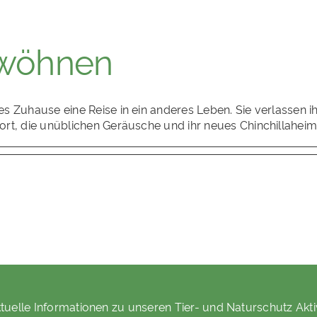
ewöhnen
eues Zuhause eine Reise in ein anderes Leben. Sie verlasse
sport, die unüblichen Geräusche und ihr neues Chinchillahei
tuelle Informationen zu unseren Tier- und Naturschutz Akti