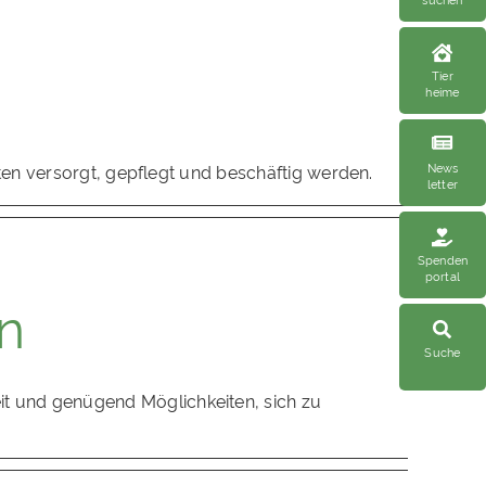
Tier
heime
News
ften versorgt, gepflegt und beschäftig werden.
letter
Spenden
portal
n
Suche
t und genügend Möglichkeiten, sich zu