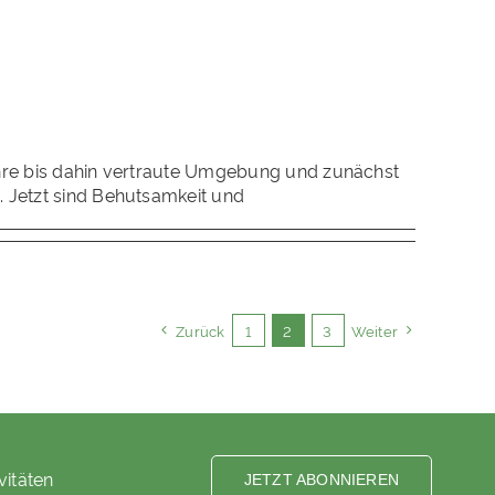
n ihre bis dahin vertraute Umgebung und zunächst
m. Jetzt sind Behutsamkeit und
Zurück
1
2
3
Weiter
vitäten
JETZT ABONNIEREN