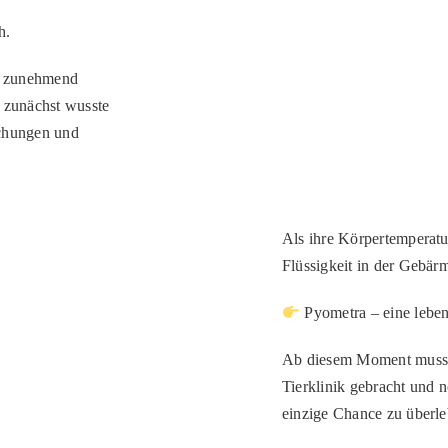
h
.
e zunehmend
 zunächst wusste
uchungen und
Als ihre Körpertemperatu
Flüssigkeit in der Gebärm
Pyometra – eine lebe
Ab diesem Moment musste 
Tierklinik gebracht und 
einzige Chance zu überle