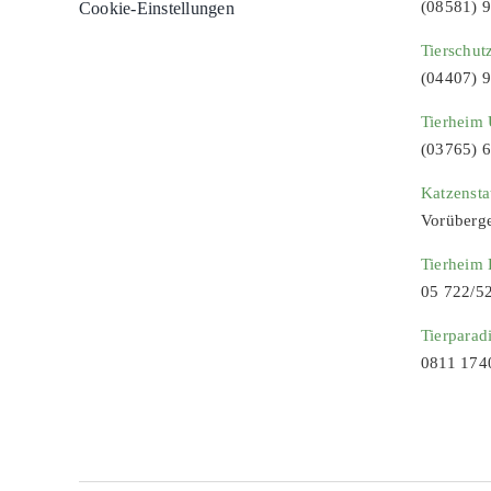
(08581) 
Cookie-Einstellungen
Tierschut
(04407) 
Tierheim 
(03765) 
Katzenst
Vorüberg
Tierheim
05 722/5
Tierparad
0811 174