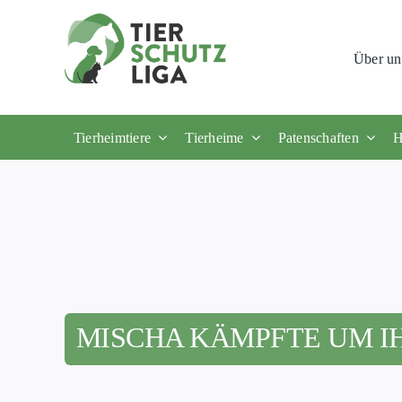
Skip
to
Über un
content
Tierheimtiere
Tierheime
Patenschaften
H
MISCHA KÄMPFTE UM IH