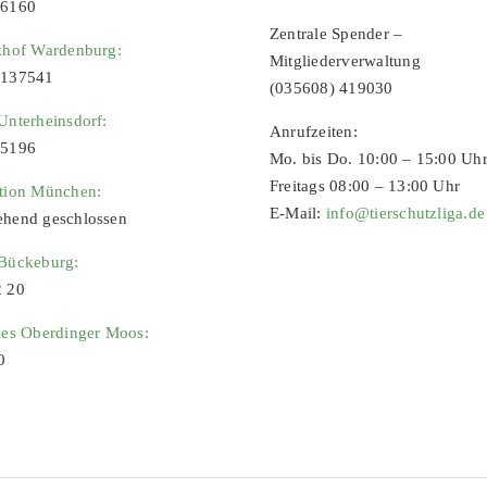
96160
Zentrale Spender –
zhof Wardenburg:
Mitgliederverwaltung
9137541
(035608) 419030
Unterheinsdorf:
Anrufzeiten:
65196
Mo. bis Do. 10:00 – 15:00 Uh
Freitags 08:00 – 13:00 Uhr
ation München:
E-Mail:
info@tierschutzliga.de
ehend geschlossen
 Bückeburg:
2 20
ies Oberdinger Moos:
0