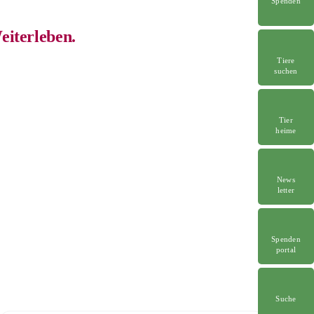
Spenden
eiterleben.
Tiere
suchen
Tier
heime
News
letter
Spenden
portal
Suche