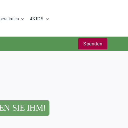
erationen
4KIDS
Spenden
N SIE IHM!