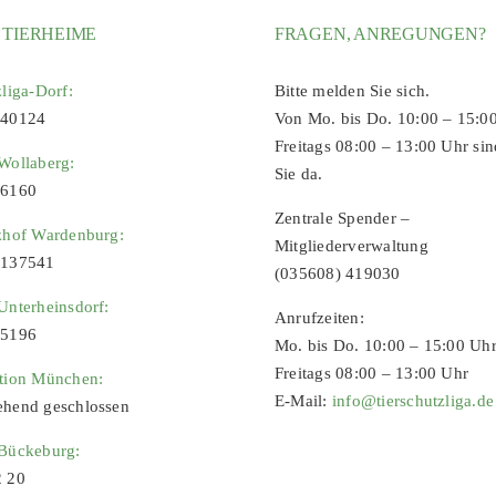
 TIERHEIME
FRAGEN, ANREGUNGEN?
zliga-Dorf:
Bitte melden Sie sich.
 40124
Von Mo. bis Do. 10:00 – 15:0
Freitags 08:00 – 13:00 Uhr sin
Wollaberg:
Sie da.
96160
Zentrale Spender –
zhof Wardenburg:
Mitgliederverwaltung
9137541
(035608) 419030
Unterheinsdorf:
Anrufzeiten:
65196
Mo. bis Do. 10:00 – 15:00 Uh
Freitags 08:00 – 13:00 Uhr
ation München:
E-Mail:
info@tierschutzliga.de
ehend geschlossen
 Bückeburg:
2 20