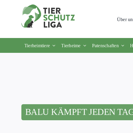
Skip
to
Über un
content
Tierheimtiere
Tierheime
Patenschaften
H
BALU KÄMPFT JEDEN TAG 