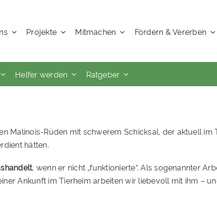
ns
Projekte
Mitmachen
Fördern & Vererben
Helfer werden
Ratgeber
nen Malinois-Rüden mit schwerem Schicksal, der aktuell im
dient hätten.
sshandelt
, wenn er nicht „funktionierte“. Als sogenannter A
einer Ankunft im Tierheim arbeiten wir liebevoll mit ihm – un