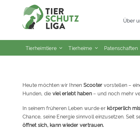
Skip
to
Über u
content
Tierheimtiere
Tierheime
Patenschaften
Heute möchten wir Ihnen
Scooter
vorstellen – ei
Hunden, die
viel erlebt haben
– und noch mehr ver
In seinem früheren Leben wurde er
körperlich mi
Chance, seine Energie sinnvoll einzusetzen. Seit s
öffnet sich, kann wieder vertrauen.