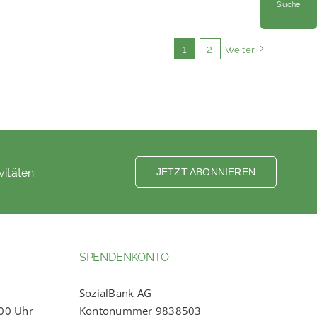
Suche
1
2
Weiter
vitäten
JETZT ABONNIEREN
SPENDENKONTO
SozialBank AG
:00 Uhr
Kontonummer 9838503