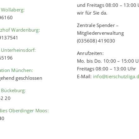
und Freitags 08:00 – 13:00 
 Wollaberg:
wir für Sie da.
 96160
Zentrale Spender –
tzhof Wardenburg:
Mitgliederverwaltung
 9137541
(035608) 419030
 Unterheinsdorf:
Anrufzeiten:
 65196
Mo. bis Do. 10:00 – 15:00 
Freitags 08:00 – 13:00 Uhr
ation München:
E-Mail:
info@tierschutzliga.
ehend geschlossen
 Bückeburg:
52 20
dies Oberdinger Moos:
40