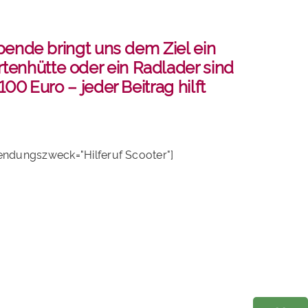
pende bringt uns dem Ziel ein
tenhütte oder ein Radlader sind
00 Euro – jeder Beitrag hilft
endungszweck="Hilferuf Scooter"]