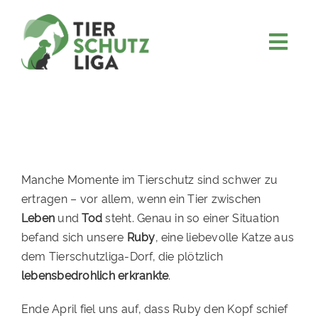
Skip
to
content
Togg
JETZT SPENDEN
Navi
ÜBER UNS
PROJEKTE
MITMACHEN
Manche Momente im Tierschutz sind schwer zu
FÖRDERN & VERERBEN
ertragen – vor allem, wenn ein Tier zwischen
Leben
und
Tod
steht. Genau in so einer Situation
KOOPERATIONEN
befand sich unsere
Ruby
, eine liebevolle Katze aus
4KIDS
dem Tierschutzliga-Dorf, die plötzlich
lebensbedrohlich erkrankte
.
TIERHEIMTIERE
Ende April fiel uns auf, dass Ruby den Kopf schief
TIERHEIME