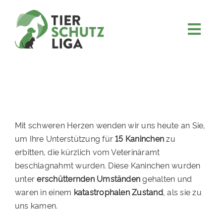
Skip
to
content
Togg
JETZT SPENDEN
Navi
ÜBER UNS
PROJEKTE
MITMACHEN
Mit schweren Herzen wenden wir uns heute an Sie,
FÖRDERN & VERERBEN
um Ihre Unterstützung für
15 Kaninchen
zu
erbitten, die kürzlich vom Veterinäramt
KOOPERATIONEN
beschlagnahmt wurden. Diese Kaninchen wurden
4KIDS
unter
erschütternden Umständen
gehalten und
waren in einem
katastrophalen Zustand
, als sie zu
TIERHEIMTIERE
uns kamen.
TIERHEIME