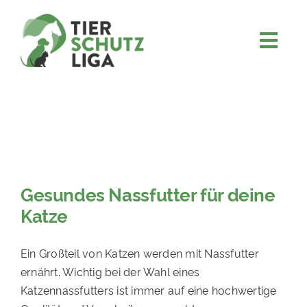
Skip
to
content
Togg
JETZT SPENDEN
Navi
ÜBER UNS
PROJEKTE
MITMACHEN
FÖRDERN & VERERBEN
Gesundes Nassfutter für deine
Katze
KOOPERATIONEN
4KIDS
Ein Großteil von Katzen werden mit Nassfutter
TIERHEIMTIERE
ernährt. Wichtig bei der Wahl eines
Katzennassfutters ist immer auf eine hochwertige
TIERHEIME