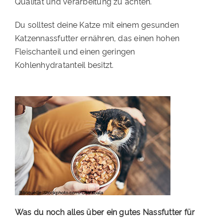
Qualität und Verarbeitung zu achten.
PATENSCHAFTEN
Du solltest deine Katze mit einem gesunden
HELFER WERDEN
Katzennassfutter ernähren, das einen hohen
Fleischanteil und einen geringen
RATGEBER
Kohlenhydratanteil besitzt.
Was du noch alles über ein gutes Nassfutter für