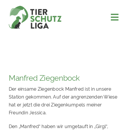
Skip
to
content
Togg
JETZT SPENDEN
Navi
ÜBER UNS
PROJEKTE
MITMACHEN
Manfred Ziegenbock
FÖRDERN & VERERBEN
Der einsame Ziegenbock Manfred ist in unsere
KOOPERATIONEN
Station gekommen. Auf der angrenzenden Wiese
4KIDS
hat er jetzt die drei Ziegenkumpels meiner
Freundin Jessica.
TIERHEIMTIERE
Den „Manfred“ haben wir umgetauft in „Girgl“,
TIERHEIME