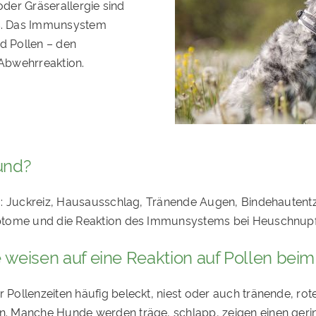
oder Gräserallergie sind
s. Das Immunsystem
nd Pollen – den
 Abwehrreaktion.
und?
nd: Juckreiz, Hausausschlag, Tränende Augen, Bindehaute
tome und die Reaktion des Immunsystems bei Heuschnupfen i
isen auf eine Reaktion auf Pollen beim
Pollenzeiten häufig beleckt, niest oder auch tränende, ro
 Manche Hunde werden träge, schlapp, zeigen einen gering