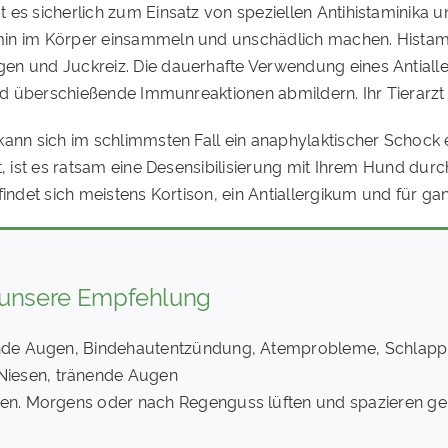
es sicherlich zum Einsatz von speziellen Antihistaminika un
min im Körper einsammeln und unschädlich machen. Histami
n und Juckreiz. Die dauerhafte Verwendung eines Antiallerg
und überschießende Immunreaktionen abmildern. Ihr Tierarzt
 kann sich im schlimmsten Fall ein anaphylaktischer Schock
t, ist es ratsam eine Desensibilisierung mit Ihrem Hund dur
findet sich meistens Kortison, ein Antiallergikum und für ga
 unsere Empfehlung
änende Augen, Bindehautentzündung, Atemprobleme, Schlapp
Niesen, tränende Augen
rden. Morgens oder nach Regenguss lüften und spazieren g