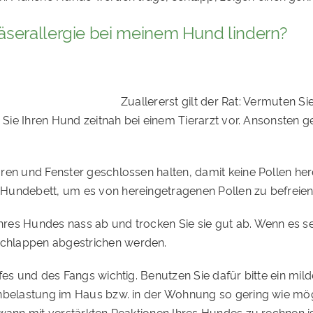
äserallergie bei meinem Hund lindern?
Zuallererst gilt der Rat: Vermuten Si
n Sie Ihren Hund zeitnah bei einem Tierarzt vor. Ansonsten
ren und Fenster geschlossen halten, damit keine Pollen her
Hundebett, um es von hereingetragenen Pollen zu befreien
hres Hundes nass ab und trocken Sie sie gut ab. Wenn es 
chlappen abgestrichen werden.
pfes und des Fangs wichtig. Benutzen Sie dafür bitte ein mi
enbelastung im Haus bzw. in der Wohnung so gering wie mög
wann mit verstärkten Reaktionen Ihres Hundes zu rechnen is