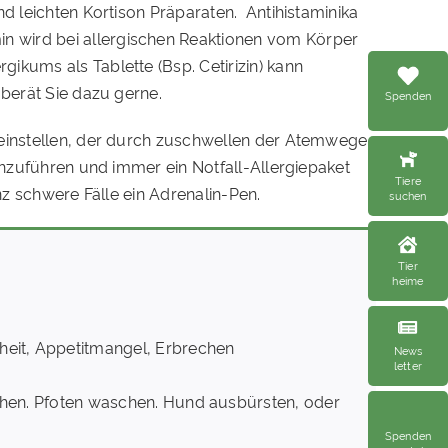
d leichten Kortison Präparaten. Antihistaminika
n wird bei allergischen Reaktionen vom Körper
ikums als Tablette (Bsp. Cetirizin) kann
 berät Sie dazu gerne.
Spenden
 einstellen, der durch zuschwellen der Atemwege
chzuführen und immer ein Notfall-Allergiepaket
Tiere
nz schwere Fälle ein Adrenalin-Pen.
suchen
Tier
heime
heit, Appetitmangel, Erbrechen
News
letter
ehen. Pfoten waschen. Hund ausbürsten, oder
Spenden