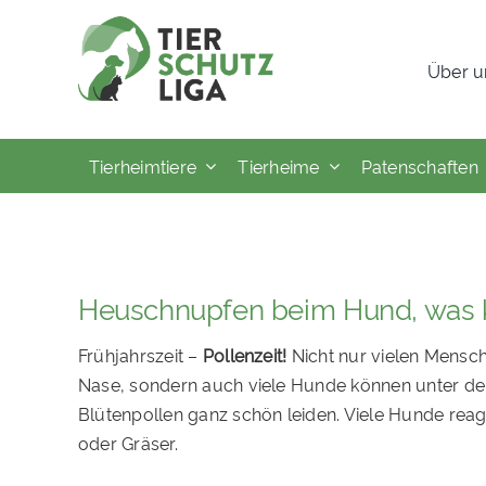
Skip
to
Über u
content
Tierheimtiere
Tierheime
Patenschaften
Heuschnupfen beim Hund, was k
Frühjahrszeit –
Pollenzeit!
Nicht nur vielen Mensche
Nase, sondern auch viele Hunde können unter d
Blütenpollen ganz schön leiden. Viele Hunde reagi
oder Gräser.