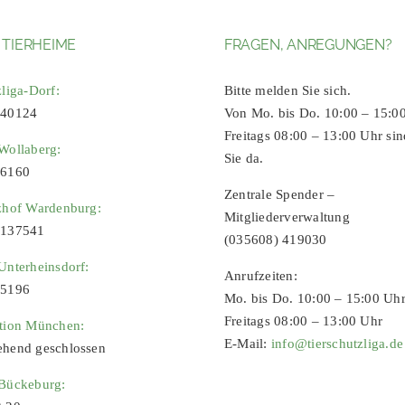
 TIERHEIME
FRAGEN, ANREGUNGEN?
zliga-Dorf:
Bitte melden Sie sich.
 40124
Von Mo. bis Do. 10:00 – 15:0
Freitags 08:00 – 13:00 Uhr sin
Wollaberg:
Sie da.
96160
Zentrale Spender –
zhof Wardenburg:
Mitgliederverwaltung
9137541
(035608) 419030
Unterheinsdorf:
Anrufzeiten:
65196
Mo. bis Do. 10:00 – 15:00 Uh
Freitags 08:00 – 13:00 Uhr
ation München:
E-Mail:
info@tierschutzliga.de
ehend geschlossen
 Bückeburg: