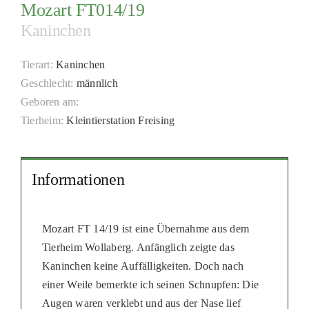
Mozart FT014/19
PATENSCHAFTEN
Kaninchen
HELFER WERDEN
Tierart:
Kaninchen
RATGEBER
Geschlecht:
männlich
Geboren am:
Tierheim:
Kleintierstation Freising
Informationen
Mozart FT 14/19 ist eine Übernahme aus dem
Tierheim Wollaberg. Anfänglich zeigte das
Kaninchen keine Auffälligkeiten. Doch nach
einer Weile bemerkte ich seinen Schnupfen: Die
Augen waren verklebt und aus der Nase lief