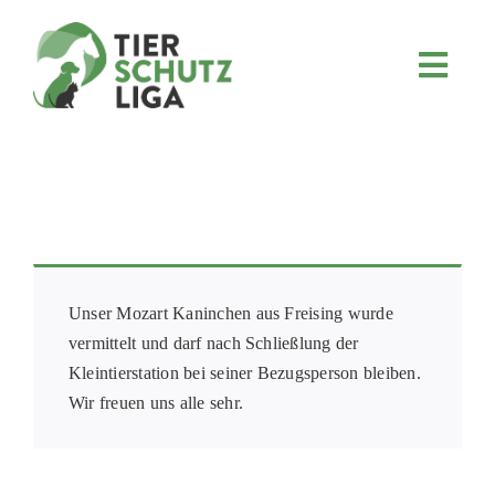
Skip
to
content
Toggl
Navig
JETZT SPENDEN
ÜBER UNS
PROJEKTE
MITMACHEN
FÖRDERN & VERERBEN
Unser Mozart Kaninchen aus Freising wurde
vermittelt und darf nach Schließlung der
KOOPERATIONEN
Kleintierstation bei seiner Bezugsperson bleiben.
4KIDS
Wir freuen uns alle sehr.
TIERHEIMTIERE
TIERHEIME