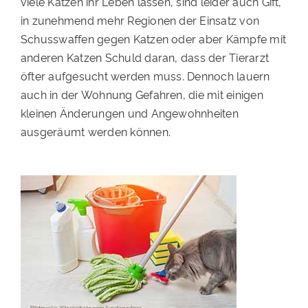
viele Katzen ihr Leben lassen, sind leider auch Gift,
PATENSCHAFTEN
in zunehmend mehr Regionen der Einsatz von
Schusswaffen gegen Katzen oder aber Kämpfe mit
HELFER WERDEN
anderen Katzen Schuld daran, dass der Tierarzt
öfter aufgesucht werden muss. Dennoch lauern
RATGEBER
auch in der Wohnung Gefahren, die mit einigen
kleinen Änderungen und Angewohnheiten
ausgeräumt werden können.