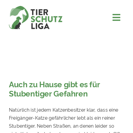
Skip
to
content
Togg
JETZT SPENDEN
Navi
ÜBER UNS
PROJEKTE
MITMACHEN
FÖRDERN & VERERBEN
Auch zu
H
ause gibt es für
Stubentiger
Gefahren
KOOPERATIONEN
4KIDS
Natürlich ist jedem Katzenbesitzer klar, dass eine
TIERHEIMTIERE
Freigänger-Katze gefährlicher lebt als ein reiner
Stubentiger. Neben Straßen, an denen leider so
TIERHEIME