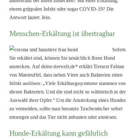
andernfalls bei Ihnen anstecken? Mit einer Erkältung,
PATENSC
einem grippalen Infekt oder sogar COVID-19? Die
Antwort lautet: Jein.
HELFER 
RATGEBE
Menschen-Erkältung ist übertragbar
Sofern
Sie erkältet sind, können Sie tatsächlich Ihren Hund
anstecken. Auf deine-tierwelt.de* erklärt Tierarzt Fabian
von Manteuffel, dass neben Viren auch Bakterien einen
Infekt auslösen: „Viele Erkältungssymtome stammen von
diesen Bakterien. Und die sind nicht so wählerisch in der
Auswahl ihrer Opfer.“ Um die Ansteckung eines Hundes
zu vermeiden, sollte man benutzte Taschentücher sofort
entsorgen und das Tier nicht anhusten oder anniesen.
Hunde-Erkältung kann gefährlich