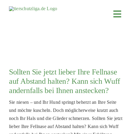
Skip
to
Toggl
content
Navig
JETZT SP
ÜBER UN
PROJEKT
MITMACH
Sollten Sie jetzt lieber Ihre Fellnase
FÖRDERN
auf Abstand halten? Kann sich Wuff
andernfalls bei Ihnen anstecken?
KOOPERA
4KIDS
Sie niesen – und Ihr Hund springt beherzt an Ihre Seite
und möchte kuscheln. Doch möglicherweise kratzt auch
TIERHEIM
noch Ihr Hals und die Glieder schmerzen. Sollten Sie jetzt
lieber Ihre Fellnase auf Abstand halten? Kann sich Wuff
TIERHEI