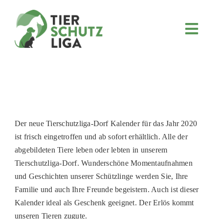
Skip
to
content
Toggl
Navig
JETZT SPENDEN
ÜBER UNS
PROJEKTE
MITMACHEN
Der neue Tierschutzliga-Dorf Kalender für das Jahr 2020
FÖRDERN & VERERBEN
ist frisch eingetroffen und ab sofort erhältlich. Alle der
abgebildeten Tiere leben oder lebten in unserem
KOOPERATIONEN
Tierschutzliga-Dorf. Wunderschöne Momentaufnahmen
4KIDS
und Geschichten unserer Schützlinge werden Sie, Ihre
Familie und auch Ihre Freunde begeistern. Auch ist dieser
TIERHEIMTIERE
Kalender ideal als Geschenk geeignet. Der Erlös kommt
TIERHEIME
unseren Tieren zugute.