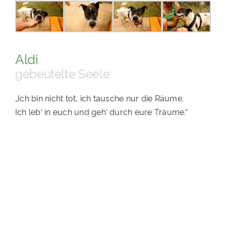
PATENSCHAFTEN
HELFER WERDEN
Aldi
RATGEBER
gebeutelte Seele
„Ich bin nicht tot, ich tausche nur die Räume.
Ich leb‘ in euch und geh‘ durch eure Träume.“