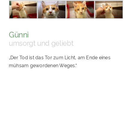
PATENSCHAFTEN
HELFER WERDEN
Günni
RATGEBER
umsorgt und geliebt
„Der Tod ist das Tor zum Licht, am Ende eines
mühsam gewordenen Weges.“