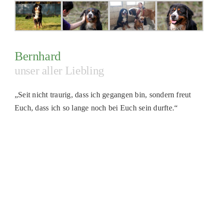
PATENSCHAFTEN
HELFER WERDEN
RATGEBER
Bernhard
unser aller Liebling
„Seit nicht traurig, dass ich gegangen bin, sondern freut
Euch, dass ich so lange noch bei Euch sein durfte.“