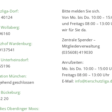
zliga-Dorf:
Bitte melden Sie sich.
) 40124
Von Mo. bis Do. 10:00 – 15
und Freitags 08:00 – 13:00 
 Wollaberg:
wir für Sie da.
 96160
Zentrale Spender –
tzhof Wardenburg:
Mitgliederverwaltung
 9137541
(035608) 419030
 Unterheinsdorf:
Anrufzeiten:
 65196
Mo. bis Do. 10:00 – 15:00 
Freitags 08:00 – 13:00 Uhr
ation München:
E-Mail:
info@tierschutzliga.
ehend geschlossen
 Bückeburg:
52 20
dies Oberdinger Moos: