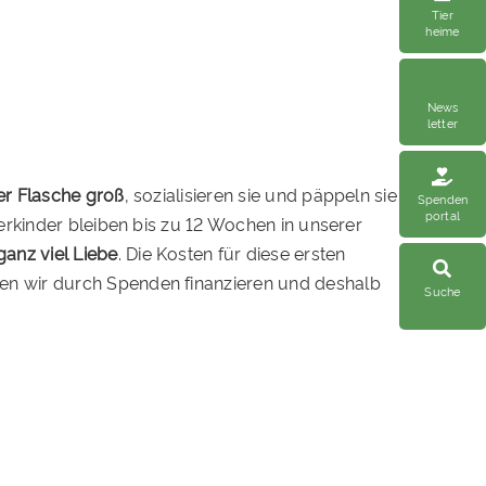
Tier
heime
News
letter
er Flasche groß
, sozialisieren sie und päppeln sie
Spenden
portal
erkinder bleiben bis zu 12 Wochen in unserer
anz viel Liebe
. Die Kosten für diese ersten
en wir durch Spenden finanzieren und deshalb
Suche