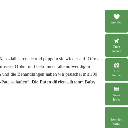
Spenden
Tiere
suchen
oß
, sozialisieren sie und päppeln sie wieder auf. Oftmals
in unserer Obhut und bekommen alle notwendigen
Tier
en und die Behandlungen haben wir pauschal mit 100
heime
n-Patenschaften“.
Die Paten dürfen „ihrem“ Baby
News
letter
Spenden
portal