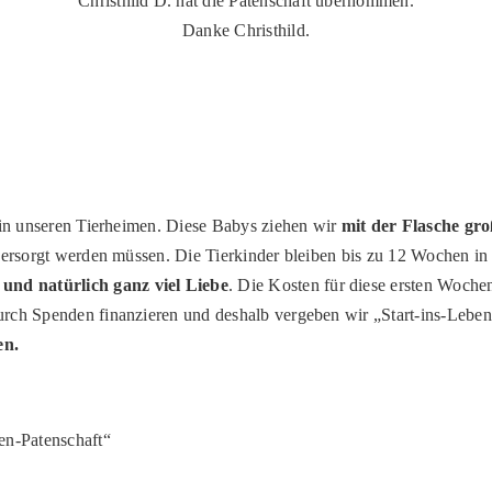
Christhild D. hat die Patenschaft übernommen.
Danke Christhild.
t in unseren Tierheimen. Diese Babys ziehen wir
mit der Flasche gr
s versorgt werden müssen. Die Tierkinder bleiben bis zu 12 Wochen 
und natürlich ganz viel Liebe
. Die Kosten für diese ersten Woch
urch Spenden finanzieren und deshalb vergeben wir „Start-ins-Lebe
en.
en-Patenschaft“