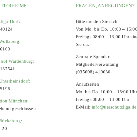
 TIERHEIME
FRAGEN, ANREGUNGEN?
zliga-Dorf:
Bitte melden Sie sich.
 40124
Von Mo. bis Do. 10:00 – 15:0
Freitags 08:00 – 13:00 Uhr sin
Wollaberg:
Sie da.
96160
Zentrale Spender –
zhof Wardenburg:
Mitgliederverwaltung
9137541
(035608) 419030
Unterheinsdorf:
Anrufzeiten:
65196
Mo. bis Do. 10:00 – 15:00 Uh
Freitags 08:00 – 13:00 Uhr
ation München:
E-Mail:
info@tierschutzliga.de
ehend geschlossen
 Bückeburg:
2 20