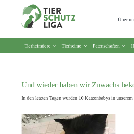
Skip
to
Über un
content
Tierheimtiere
Tierheime
Patenschaften
H
Und wieder haben wir Zuwachs beko
In den letzten Tagen wurden 10 Katzenbabys in unserem