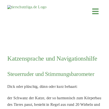
Skip
to
Toggl
content
Navig
JETZT SP
ÜBER UN
PROJEKT
MITMACH
Katzensprache und Navigationshilfe
FÖRDERN
Steuerruder und Stimmungsbarometer
KOOPERA
4KIDS
Dick oder plüschig, dünn oder kurz behaart:
TIERHEIM
der Schwanz der Katze, der so harmonisch zum Körperbau
TIERHEI
des Tieres passt, besteht in Regel aus rund 20 Wirbeln und