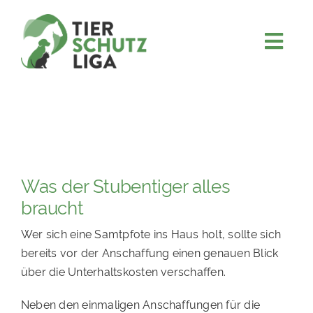
Skip
to
content
Togg
JETZT SPENDEN
Navi
ÜBER UNS
PROJEKTE
MITMACHEN
Was der Stubentiger alles
FÖRDERN & VERERBEN
braucht
KOOPERATIONEN
Wer sich eine Samtpfote ins Haus holt, sollte sich
4KIDS
bereits vor der Anschaffung einen genauen Blick
über die Unterhaltskosten verschaffen.
TIERHEIMTIERE
TIERHEIME
Neben den einmaligen Anschaffungen für die