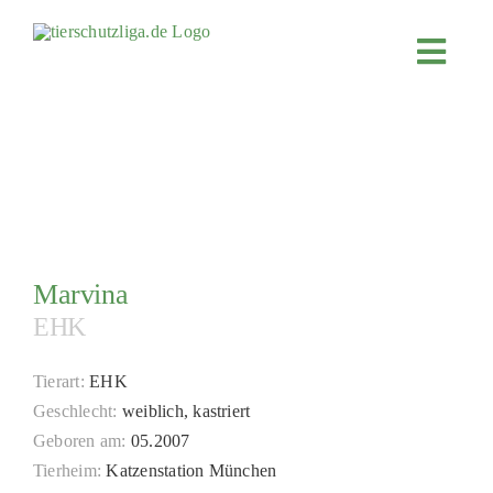
Skip
to
Toggl
content
Navig
JETZT SP
ÜBER UN
PROJEKT
MITMACH
FÖRDERN
Marvina
EHK
KOOPERA
4KIDS
Tierart:
EHK
Geschlecht:
weiblich, kastriert
TIERHEIM
Geboren am:
05.2007
TIERHEI
Tierheim:
Katzenstation München