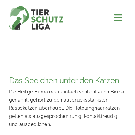
Skip
to
content
Togg
JETZT SPENDEN
Navi
ÜBER UNS
PROJEKTE
MITMACHEN
Das Seelchen unter den Katzen
FÖRDERN & VERERBEN
Die Heilige Birma oder einfach schlicht auch Birma
KOOPERATIONEN
genannt, gehört zu den ausdrucksstärksten
4KIDS
Rassekatzen überhaupt. Die Halblanghaarkatzen
gelten als ausgesprochen ruhig, kontaktfreudig
TIERHEIMTIERE
und ausgeglichen.
TIERHEIME