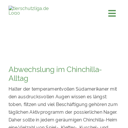
Skip
to
Togg
content
JETZT SPENDEN
Navi
ÜBER UNS
PROJEKTE
MITMACHEN
Abwechslung im Chinchilla-
FÖRDERN & VERERBEN
Alltag
KOOPERATIONEN
Halter der temperamentvollen Südamerikaner mit
den ausdrucksvollen Augen wissen es längst:
4KIDS
toben, flitzen und viel Beschäftigung gehören zum
TIERHEIMTIERE
täglichen Aktivprogramm der possierlichen Nager.
Daher sollte in jedem geräumigen Chinchilla-Heim
TIERHEIME
eine Vielzahl von Spiel-, Kletter-, Kuschel- und