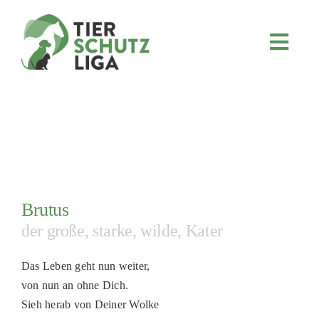
Skip
to
content
Toggl
Navig
JETZT SPENDEN
ÜBER UNS
PROJEKTE
MITMACHEN
FÖRDERN & VERERBEN
Brutus
KOOPERATIONEN
der große, starke, wilde, Kater
4KIDS
Das Leben geht nun weiter,
TIERHEIMTIERE
von nun an ohne Dich.
Sieh herab von Deiner Wolke
TIERHEIME