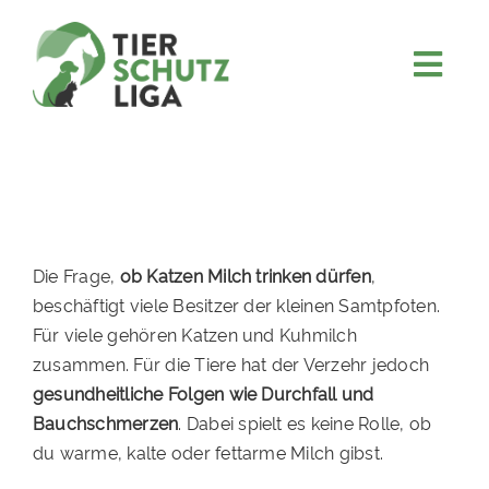
Skip
to
content
Togg
JETZT SPENDEN
Navi
ÜBER UNS
PROJEKTE
MITMACHEN
Die Frage,
ob Katzen Milch trinken dürfen
,
FÖRDERN & VERERBEN
beschäftigt viele Besitzer der kleinen Samtpfoten.
Für viele gehören Katzen und Kuhmilch
KOOPERATIONEN
zusammen. Für die Tiere hat der Verzehr jedoch
4KIDS
gesundheitliche Folgen wie Durchfall und
Bauchschmerzen
. Dabei spielt es keine Rolle, ob
TIERHEIMTIERE
du warme, kalte oder fettarme Milch gibst.
TIERHEIME