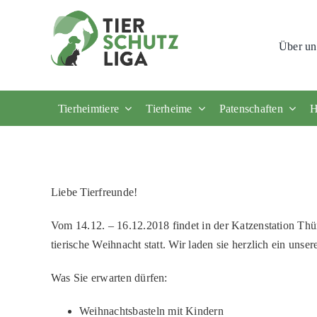
Skip
to
Über un
content
Tierheimtiere
Tierheime
Patenschaften
H
Liebe Tierfreunde!
Vom 14.12. – 16.12.2018 findet in der Katzenstation Th
tierische Weihnacht statt. Wir laden sie herzlich ein unse
Was Sie erwarten dürfen:
Weihnachtsbasteln mit Kindern