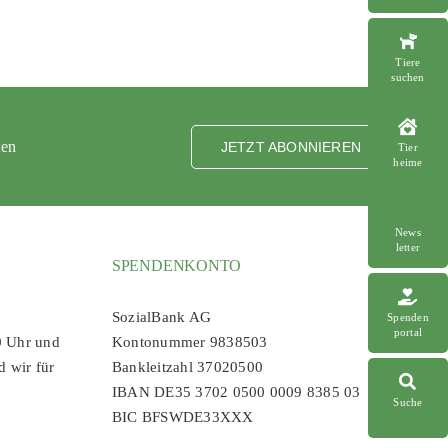
Tiere
suchen
ten
JETZT ABONNIEREN
Tier
heime
News
letter
SPENDENKONTO
SozialBank AG
Spenden
portal
0 Uhr und
Kontonummer 9838503
d wir für
Bankleitzahl 37020500
IBAN DE35 3702 0500 0009 8385 03
Suche
BIC BFSWDE33XXX