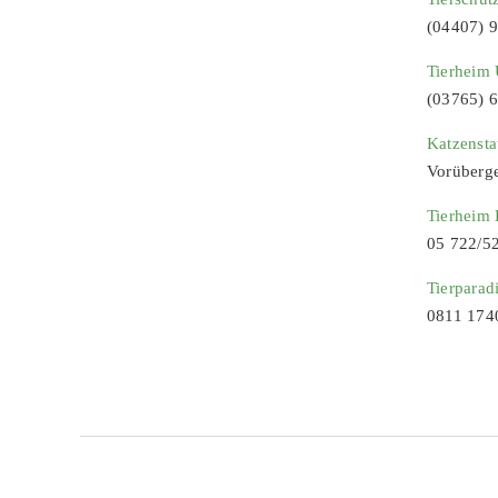
(04407) 
Tierheim 
(03765) 
Katzenst
Vorüberg
Tierheim
05 722/5
Tierparad
0811 174