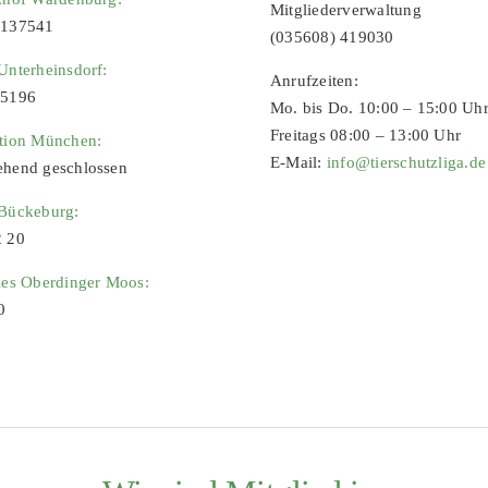
Mitgliederverwaltung
9137541
(035608) 419030
Unterheinsdorf:
Anrufzeiten:
65196
Mo. bis Do. 10:00 – 15:00 Uh
Freitags 08:00 – 13:00 Uhr
ation München:
E-Mail:
info@tierschutzliga.de
ehend geschlossen
 Bückeburg:
2 20
ies Oberdinger Moos:
0