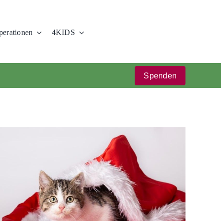
erationen
4KIDS
Spenden