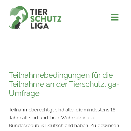
Skip
to
content
Togg
JETZT SPENDEN
Navi
ÜBER UNS
PROJEKTE
MITMACHEN
Teilnahmebedingungen für die
FÖRDERN & VERERBEN
Teilnahme an der Tierschutzliga-
Umfrage
KOOPERATIONEN
4KIDS
Teilnahmeberechtigt sind alle, die mindestens 16
TIERHEIMTIERE
Jahre alt sind und ihren Wohnsitz in der
Bundesrepublik Deutschland haben. Zu gewinnen
TIERHEIME