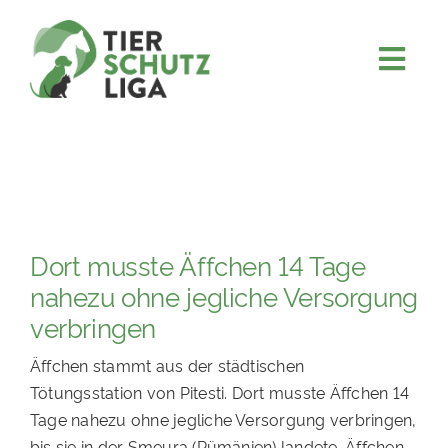
Skip
to
content
Togg
JETZT SPENDEN
Navi
ÜBER UNS
PROJEKTE
MITMACHEN
Dort musste Äffchen 14 Tage
FÖRDERN & VERERBEN
nahezu ohne jegliche Versorgung
KOOPERATIONEN
verbringen
4KIDS
Äffchen stammt aus der städtischen
Tötungsstation von Pitesti. Dort musste Äffchen 14
TIERHEIMTIERE
Tage nahezu ohne jegliche Versorgung verbringen,
TIERHEIME
bis sie in der Smeura (Rümänien) landete. Äffchen