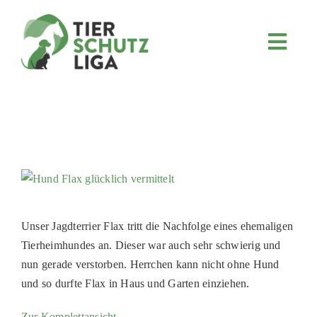
Skip
to
content
Toggl
Navig
JETZT SPENDEN
ÜBER UNS
PROJEKTE
MITMACHEN
FÖRDERN & VERERBEN
KOOPERATIONEN
Unser Jagdterrier Flax tritt die Nachfolge eines ehemaligen
Tierheimhundes an. Dieser war auch sehr schwierig und
4KIDS
nun gerade verstorben. Herrchen kann nicht ohne Hund
TIERHEIMTIERE
und so durfte Flax in Haus und Garten einziehen.
TIERHEIME
Zur Komplettansicht