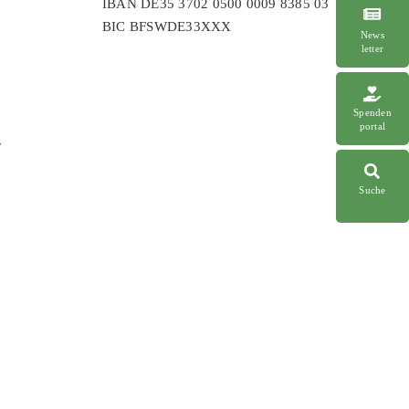
IBAN DE35 3702 0500 0009 8385 03
BIC BFSWDE33XXX
News
letter
Spenden
portal
r
Suche