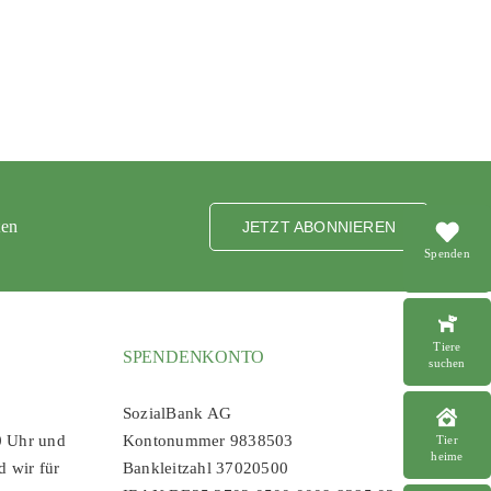
ten
JETZT ABONNIEREN
Spenden
Tiere
SPENDENKONTO
suchen
SozialBank AG
0 Uhr und
Kontonummer 9838503
Tier
heime
d wir für
Bankleitzahl 37020500