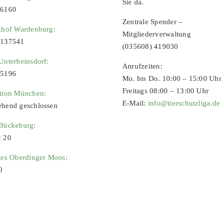
Sie da.
96160
Zentrale Spender –
zhof Wardenburg:
Mitgliederverwaltung
9137541
(035608) 419030
Unterheinsdorf:
Anrufzeiten:
65196
Mo. bis Do. 10:00 – 15:00 Uh
Freitags 08:00 – 13:00 Uhr
ation München:
E-Mail:
info@tierschutzliga.de
ehend geschlossen
 Bückeburg:
2 20
ies Oberdinger Moos:
0