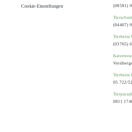
(08581) 
Cookie-Einstellungen
Tierschut
(04407) 
Tierheim 
(03765) 
Katzenst
Vorüberg
Tierheim
05 722/5
Tierparad
0811 174