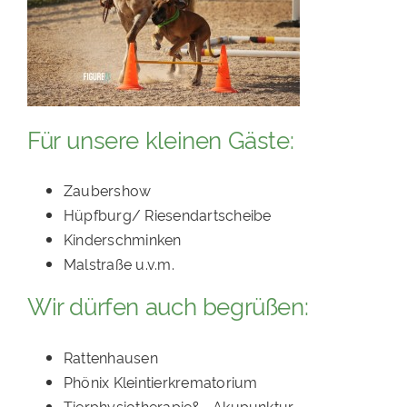
Für unsere kleinen Gäste:
Zaubershow
Hüpfburg/ Riesendartscheibe
Kinderschminken
Malstraße u.v.m.
Wir dürfen auch begrüßen:
Rattenhausen
Phönix Kleintierkrematorium
Tierphysiotherapie& -Akupunktur