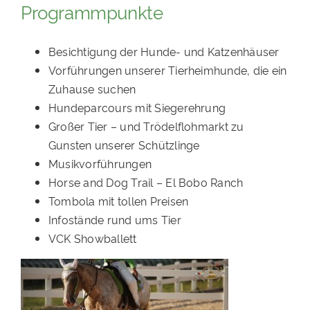
Programmpunkte
PATENSCHAFTEN
HELFER WERDEN
Besichtigung der Hunde- und Katzenhäuser
Vorführungen unserer Tierheimhunde, die ein
RATGEBER
Zuhause suchen
Hundeparcours mit Siegerehrung
Großer Tier – und Trödelflohmarkt zu
Gunsten unserer Schützlinge
Musikvorführungen
Horse and Dog Trail – El Bobo Ranch
Tombola mit tollen Preisen
Infostände rund ums Tier
VCK Showballett