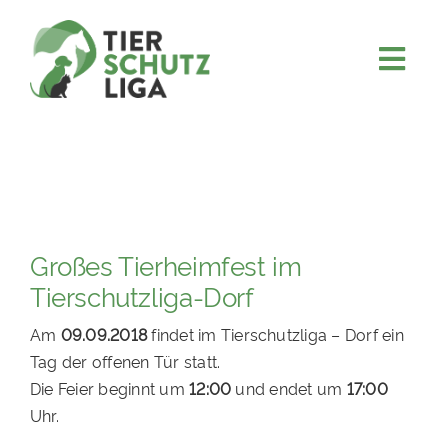
Skip
to
content
Togg
JETZT SPENDEN
Navi
ÜBER UNS
PROJEKTE
MITMACHEN
Großes Tierheimfest im
FÖRDERN & VERERBEN
Tierschutzliga-Dorf
KOOPERATIONEN
Am
09.09.2018
findet im Tierschutzliga – Dorf ein
4KIDS
Tag der offenen Tür statt.
Die Feier beginnt um
12:00
und endet um
17:00
TIERHEIMTIERE
Uhr.
TIERHEIME