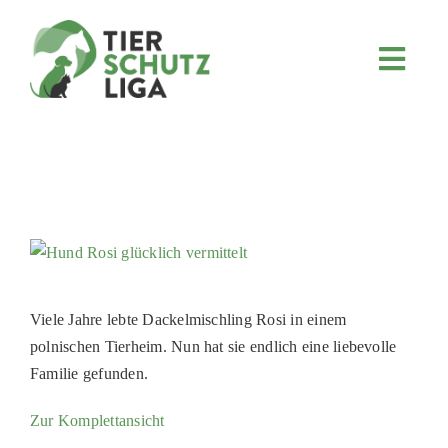
Skip
to
content
Toggl
Navig
JETZT SPENDEN
ÜBER UNS
PROJEKTE
MITMACHEN
FÖRDERN & VERERBEN
KOOPERATIONEN
Viele Jahre lebte Dackelmischling Rosi in einem
polnischen Tierheim. Nun hat sie endlich eine liebevolle
4KIDS
Familie gefunden.
TIERHEIMTIERE
Zur Komplettansicht
TIERHEIME