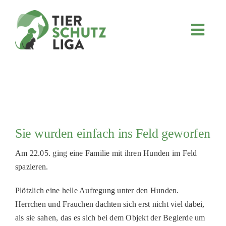
Skip
to
content
Toggl
Navig
JETZT SPENDEN
ÜBER UNS
PROJEKTE
MITMACHEN
Sie wurden einfach ins Feld geworfen
FÖRDERN & VERERBEN
Am 22.05. ging eine Familie mit ihren Hunden im Feld
KOOPERATIONEN
spazieren.
4KIDS
Plötzlich eine helle Aufregung unter den Hunden.
TIERHEIMTIERE
Herrchen und Frauchen dachten sich erst nicht viel dabei,
als sie sahen, das es sich bei dem Objekt der Begierde um
TIERHEIME