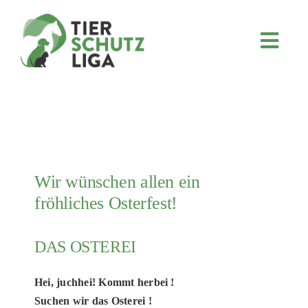
Skip
to
content
Toggl
Navig
JETZT SPENDEN
ÜBER UNS
PROJEKTE
MITMACHEN
Wir wünschen allen ein
FÖRDERN & VERERBEN
fröhliches Osterfest!
KOOPERATIONEN
4KIDS
DAS OSTEREI
TIERHEIMTIERE
Hei, juchhei! Kommt herbei !
TIERHEIME
Suchen wir das Osterei !