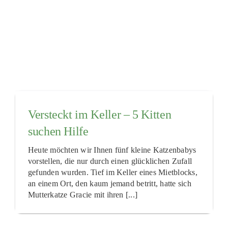
Bank für Sozialwirtschaft
IBAN: DE 83 7002 0500 0009 8385 03
BIC: BFSWDE33MUE
Teilen Sie unsere Wünsche mit Ihren Freunden
Versteckt im Keller – 5 Kitten
suchen Hilfe
Heute möchten wir Ihnen fünf kleine Katzenbabys
vorstellen, die nur durch einen glücklichen Zufall
gefunden wurden. Tief im Keller eines Mietblocks,
an einem Ort, den kaum jemand betritt, hatte sich
Mutterkatze Gracie mit ihren [...]