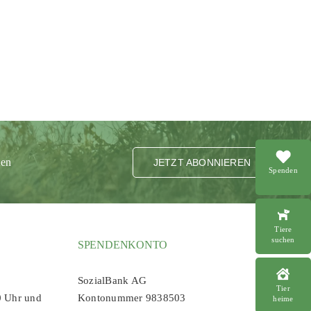
ten
JETZT ABONNIEREN
Spenden
Tiere
suchen
SPENDENKONTO
SozialBank AG
Tier
0 Uhr und
Kontonummer 9838503
heime