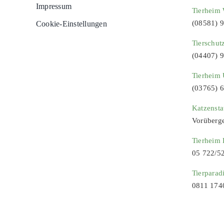
Impressum
Tierheim 
(08581) 
Cookie-Einstellungen
Tierschut
(04407) 
Tierheim 
(03765) 
Katzenst
Vorüberg
Tierheim
05 722/5
Tierparad
0811 174