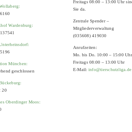
Freitags 08:00 – 13:00 Uhr sin
Wollaberg:
Sie da.
96160
Zentrale Spender –
zhof Wardenburg:
Mitgliederverwaltung
9137541
(035608) 419030
Unterheinsdorf:
Anrufzeiten:
65196
Mo. bis Do. 10:00 – 15:00 Uh
Freitags 08:00 – 13:00 Uhr
ation München:
E-Mail:
info@tierschutzliga.de
ehend geschlossen
 Bückeburg:
2 20
ies Oberdinger Moos:
0