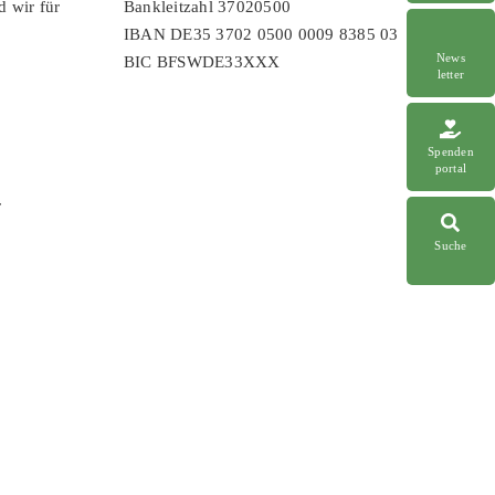
d wir für
Bankleitzahl 37020500
IBAN DE35 3702 0500 0009 8385 03
News
BIC BFSWDE33XXX
letter
Spenden
portal
r
Suche